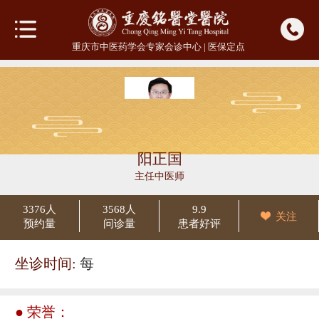
重庆市中医药学会专家会诊中心 | 医保定点
阳正国
主任中医师
3376人
3568人
9.9
关注
预约量
问诊量
患者好评
坐诊时间:
每
● 荣誉：