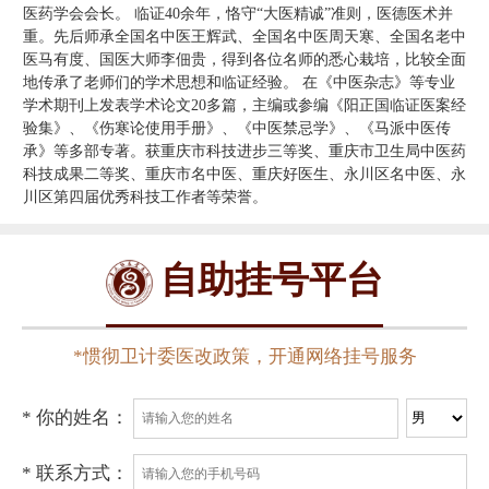
医药学会会长。 临证40余年，恪守“大医精诚”准则，医德医术并
重。先后师承全国名中医王辉武、全国名中医周天寒、全国名老中
医马有度、国医大师李佃贵，得到各位名师的悉心栽培，比较全面
地传承了老师们的学术思想和临证经验。 在《中医杂志》等专业
学术期刊上发表学术论文20多篇，主编或参编《阳正国临证医案经
验集》、《伤寒论使用手册》、《中医禁忌学》、《马派中医传
承》等多部专著。获重庆市科技进步三等奖、重庆市卫生局中医药
科技成果二等奖、重庆市名中医、重庆好医生、永川区名中医、永
川区第四届优秀科技工作者等荣誉。
自助挂号平台
*惯彻卫计委医改政策，开通网络挂号服务
* 你的姓名：
* 联系方式：