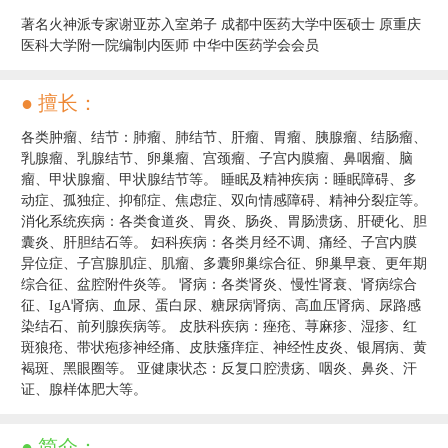
著名火神派专家谢亚苏入室弟子 成都中医药大学中医硕士 原重庆
医科大学附一院编制内医师 中华中医药学会会员
● 擅长：
各类肿瘤、结节：肺瘤、肺结节、肝瘤、胃瘤、胰腺瘤、结肠瘤、
乳腺瘤、乳腺结节、卵巢瘤、宫颈瘤、子宫内膜瘤、鼻咽瘤、脑
瘤、甲状腺瘤、甲状腺结节等。 睡眠及精神疾病：睡眠障碍、多
动症、孤独症、抑郁症、焦虑症、双向情感障碍、精神分裂症等。
消化系统疾病：各类食道炎、胃炎、肠炎、胃肠溃疡、肝硬化、胆
囊炎、肝胆结石等。 妇科疾病：各类月经不调、痛经、子宫内膜
异位症、子宫腺肌症、肌瘤、多囊卵巢综合征、卵巢早衰、更年期
综合征、盆腔附件炎等。 肾病：各类肾炎、慢性肾衰、肾病综合
征、IgA肾病、血尿、蛋白尿、糖尿病肾病、高血压肾病、尿路感
染结石、前列腺疾病等。 皮肤科疾病：痤疮、荨麻疹、湿疹、红
斑狼疮、带状疱疹神经痛、皮肤瘙痒症、神经性皮炎、银屑病、黄
褐斑、黑眼圈等。 亚健康状态：反复口腔溃疡、咽炎、鼻炎、汗
证、腺样体肥大等。
● 简介：