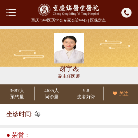
重庆市中医药学会专家会诊中心 | 医保定点
谢宇杰
副主任医师
3687人
4635人
9.8
关注
预约量
问诊量
患者好评
坐诊时间:
每
● 荣誉：