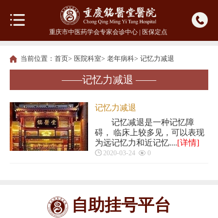
重庆市中医药学会专家会诊中心 | 医保定点
当前位置：
首页
>
医院科室
>
老年病科
>
记忆力减退
——记忆力减退 ——
记忆力减退
记忆减退是一种记忆障
碍， 临床上较多见，可以表现
为远记忆力和近记忆....
[详情]
2020-03-24
0
自助挂号平台